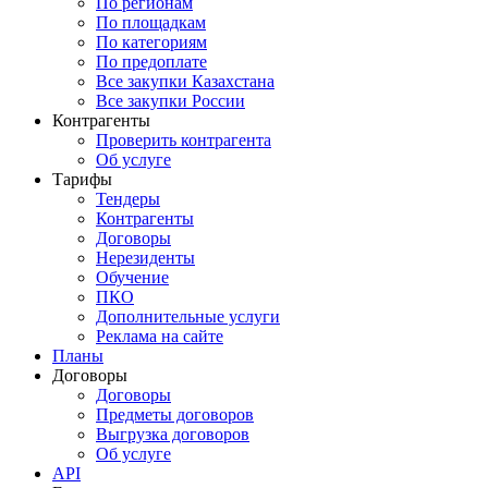
По регионам
По площадкам
По категориям
По предоплате
Все закупки Казахстана
Все закупки России
Контрагенты
Проверить контрагента
Об услуге
Тарифы
Тендеры
Контрагенты
Договоры
Нерезиденты
Обучение
ПКО
Дополнительные услуги
Реклама на сайте
Планы
Договоры
Договоры
Предметы договоров
Выгрузка договоров
Об услуге
API