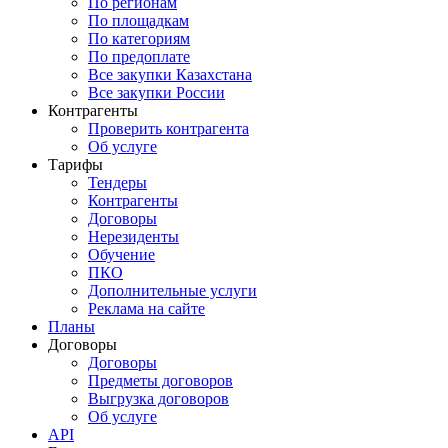
По регионам
По площадкам
По категориям
По предоплате
Все закупки Казахстана
Все закупки России
Контрагенты
Проверить контрагента
Об услуге
Тарифы
Тендеры
Контрагенты
Договоры
Нерезиденты
Обучение
ПКО
Дополнительные услуги
Реклама на сайте
Планы
Договоры
Договоры
Предметы договоров
Выгрузка договоров
Об услуге
API