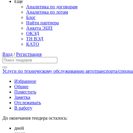
Еще
Аналитика по договорам
Аналитика по лотам
Блог
Найти партнера
Анкета ЭЦП
ОКЭД
ТН ВЭД
КАТО
Вход
/
Регистрация
Услуги по техническому обслуживанию автотранспорта/специа
Избранное
Общие
Поместить
Заметка
Отслеживать
В работу
До окончания тендера осталось:
дней