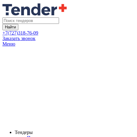
Найти
+7(727)318-76-09
Заказать звонок
Меню
Тендеры