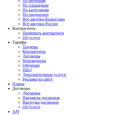
По регионам
По площадкам
По категориям
По предоплате
Все закупки Казахстана
Все закупки России
Контрагенты
Проверить контрагента
Об услуге
Тарифы
Тендеры
Контрагенты
Договоры
Нерезиденты
Обучение
ПКО
Дополнительные услуги
Реклама на сайте
Планы
Договоры
Договоры
Предметы договоров
Выгрузка договоров
Об услуге
API