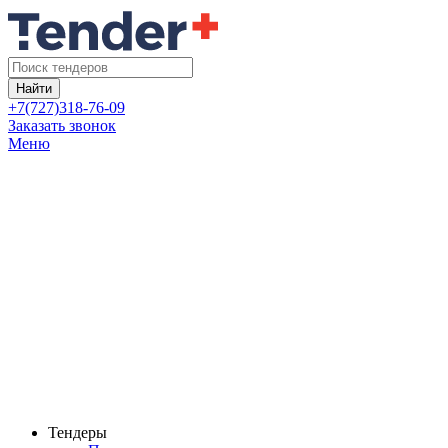
Найти
+7(727)318-76-09
Заказать звонок
Меню
Тендеры