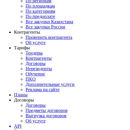
По регионам
По площадкам
По категориям
По предоплате
Все закупки Казахстана
Все закупки России
Контрагенты
Проверить контрагента
Об услуге
Тарифы
Тендеры
Контрагенты
Договоры
Нерезиденты
Обучение
ПКО
Дополнительные услуги
Реклама на сайте
Планы
Договоры
Договоры
Предметы договоров
Выгрузка договоров
Об услуге
API