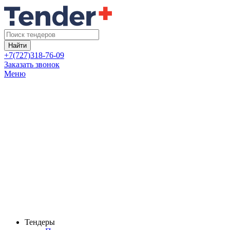
Найти
+7(727)318-76-09
Заказать звонок
Меню
Тендеры