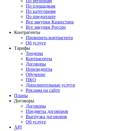
По регионам
По площадкам
По категориям
По предоплате
Все закупки Казахстана
Все закупки России
Контрагенты
Проверить контрагента
Об услуге
Тарифы
Тендеры
Контрагенты
Договоры
Нерезиденты
Обучение
ПКО
Дополнительные услуги
Реклама на сайте
Планы
Договоры
Договоры
Предметы договоров
Выгрузка договоров
Об услуге
API