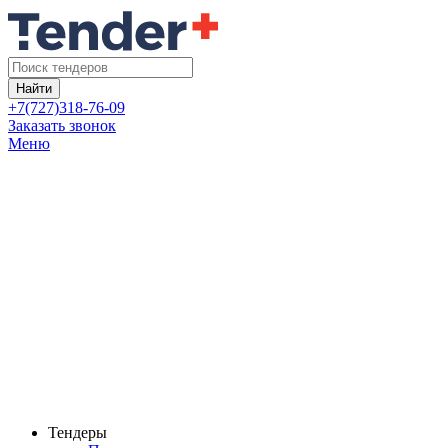
Найти
+7(727)318-76-09
Заказать звонок
Меню
Тендеры