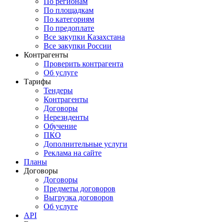
По регионам
По площадкам
По категориям
По предоплате
Все закупки Казахстана
Все закупки России
Контрагенты
Проверить контрагента
Об услуге
Тарифы
Тендеры
Контрагенты
Договоры
Нерезиденты
Обучение
ПКО
Дополнительные услуги
Реклама на сайте
Планы
Договоры
Договоры
Предметы договоров
Выгрузка договоров
Об услуге
API