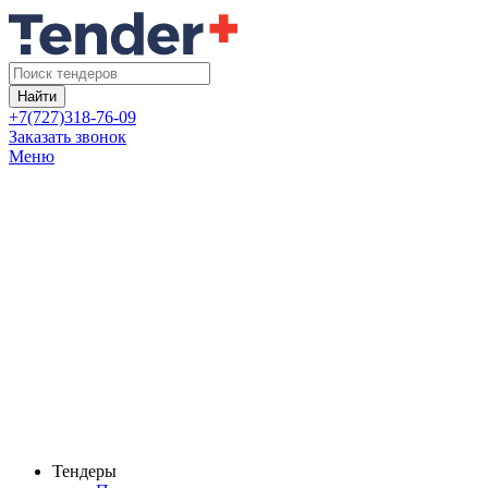
Найти
+7(727)318-76-09
Заказать звонок
Меню
Тендеры