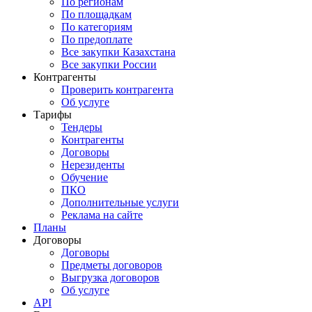
По регионам
По площадкам
По категориям
По предоплате
Все закупки Казахстана
Все закупки России
Контрагенты
Проверить контрагента
Об услуге
Тарифы
Тендеры
Контрагенты
Договоры
Нерезиденты
Обучение
ПКО
Дополнительные услуги
Реклама на сайте
Планы
Договоры
Договоры
Предметы договоров
Выгрузка договоров
Об услуге
API