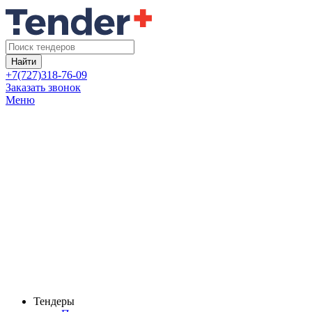
Найти
+7(727)318-76-09
Заказать звонок
Меню
Тендеры