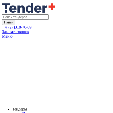
Найти
+7(727)318-76-09
Заказать звонок
Меню
Тендеры