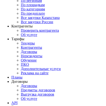
По регионам
По площадкам
По категориям
По предоплате
Все закупки Казахстана
Все закупки России
Контрагенты
Проверить контрагента
Об услуге
Тарифы
Тендеры
Контрагенты
Договоры
Нерезиденты
Обучение
ПКО
Дополнительные услуги
Реклама на сайте
Планы
Договоры
Договоры
Предметы договоров
Выгрузка договоров
Об услуге
API