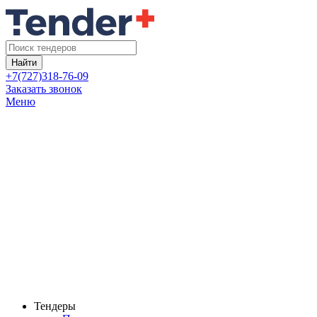
Найти
+7(727)318-76-09
Заказать звонок
Меню
Тендеры