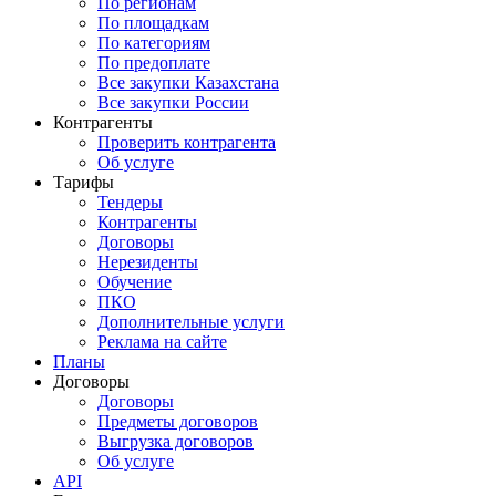
По регионам
По площадкам
По категориям
По предоплате
Все закупки Казахстана
Все закупки России
Контрагенты
Проверить контрагента
Об услуге
Тарифы
Тендеры
Контрагенты
Договоры
Нерезиденты
Обучение
ПКО
Дополнительные услуги
Реклама на сайте
Планы
Договоры
Договоры
Предметы договоров
Выгрузка договоров
Об услуге
API