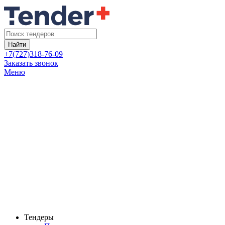
Найти
+7(727)318-76-09
Заказать звонок
Меню
Тендеры