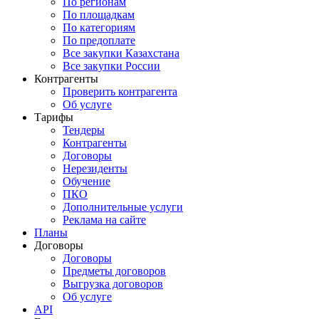
По регионам
По площадкам
По категориям
По предоплате
Все закупки Казахстана
Все закупки России
Контрагенты
Проверить контрагента
Об услуге
Тарифы
Тендеры
Контрагенты
Договоры
Нерезиденты
Обучение
ПКО
Дополнительные услуги
Реклама на сайте
Планы
Договоры
Договоры
Предметы договоров
Выгрузка договоров
Об услуге
API