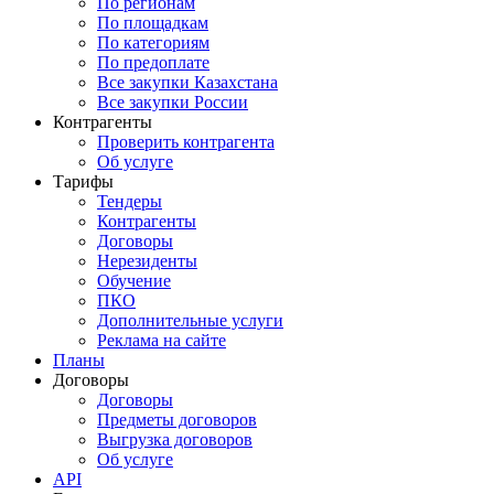
По регионам
По площадкам
По категориям
По предоплате
Все закупки Казахстана
Все закупки России
Контрагенты
Проверить контрагента
Об услуге
Тарифы
Тендеры
Контрагенты
Договоры
Нерезиденты
Обучение
ПКО
Дополнительные услуги
Реклама на сайте
Планы
Договоры
Договоры
Предметы договоров
Выгрузка договоров
Об услуге
API