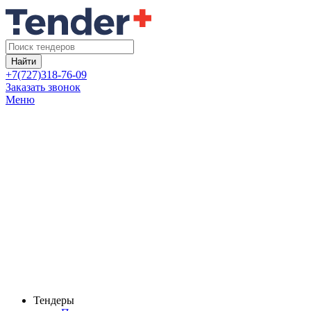
Найти
+7(727)318-76-09
Заказать звонок
Меню
Тендеры