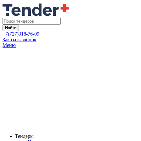
Найти
+7(727)318-76-09
Заказать звонок
Меню
Тендеры