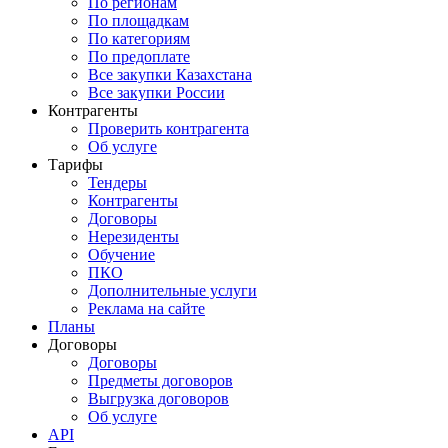
По регионам
По площадкам
По категориям
По предоплате
Все закупки Казахстана
Все закупки России
Контрагенты
Проверить контрагента
Об услуге
Тарифы
Тендеры
Контрагенты
Договоры
Нерезиденты
Обучение
ПКО
Дополнительные услуги
Реклама на сайте
Планы
Договоры
Договоры
Предметы договоров
Выгрузка договоров
Об услуге
API