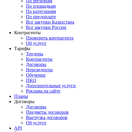
По регионам
По площадкам
По категориям
По предоплате
Все закупки Казахстана
Все закупки России
Контрагенты
Проверить контрагента
Об услуге
Тарифы
Тендеры
Контрагенты
Договоры
Нерезиденты
Обучение
ПКО
Дополнительные услуги
Реклама на сайте
Планы
Договоры
Договоры
Предметы договоров
Выгрузка договоров
Об услуге
API