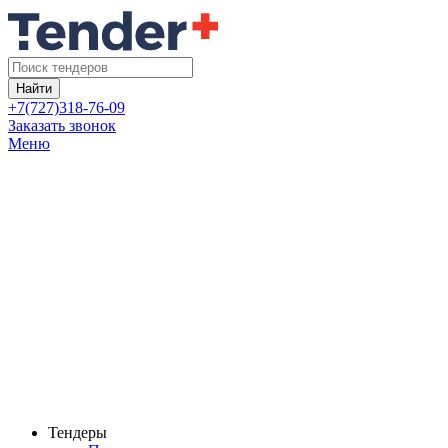
Найти
+7(727)318-76-09
Заказать звонок
Меню
Тендеры