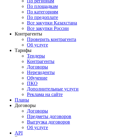
По регионам
По площадкам
По категориям
По предоплате
Все закупки Казахстана
Все закупки России
Контрагенты
Проверить контрагента
Об услуге
Тарифы
Тендеры
Контрагенты
Договоры
Нерезиденты
Обучение
ПКО
Дополнительные услуги
Реклама на сайте
Планы
Договоры
Договоры
Предметы договоров
Выгрузка договоров
Об услуге
API