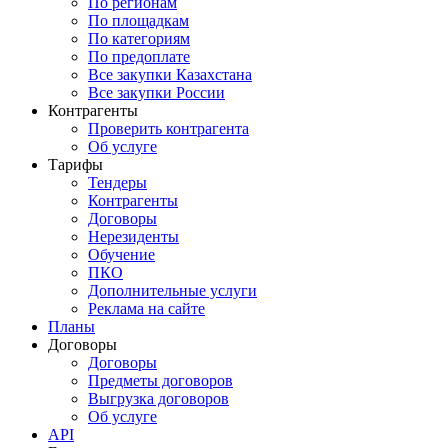
По регионам
По площадкам
По категориям
По предоплате
Все закупки Казахстана
Все закупки России
Контрагенты
Проверить контрагента
Об услуге
Тарифы
Тендеры
Контрагенты
Договоры
Нерезиденты
Обучение
ПКО
Дополнительные услуги
Реклама на сайте
Планы
Договоры
Договоры
Предметы договоров
Выгрузка договоров
Об услуге
API