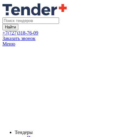
Найти
+7(727)318-76-09
Заказать звонок
Меню
Тендеры