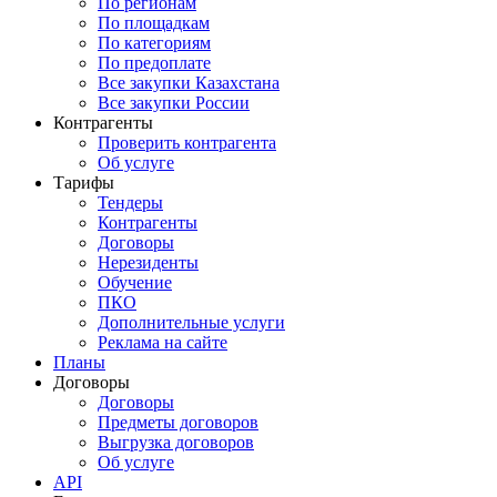
По регионам
По площадкам
По категориям
По предоплате
Все закупки Казахстана
Все закупки России
Контрагенты
Проверить контрагента
Об услуге
Тарифы
Тендеры
Контрагенты
Договоры
Нерезиденты
Обучение
ПКО
Дополнительные услуги
Реклама на сайте
Планы
Договоры
Договоры
Предметы договоров
Выгрузка договоров
Об услуге
API