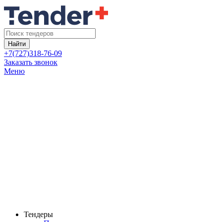
Найти
+7(727)318-76-09
Заказать звонок
Меню
Тендеры