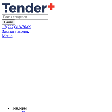
Найти
+7(727)318-76-09
Заказать звонок
Меню
Тендеры