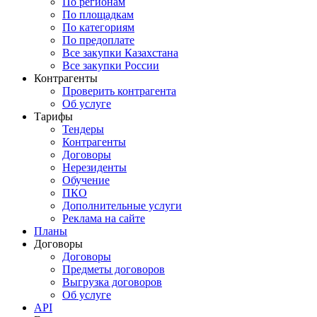
По регионам
По площадкам
По категориям
По предоплате
Все закупки Казахстана
Все закупки России
Контрагенты
Проверить контрагента
Об услуге
Тарифы
Тендеры
Контрагенты
Договоры
Нерезиденты
Обучение
ПКО
Дополнительные услуги
Реклама на сайте
Планы
Договоры
Договоры
Предметы договоров
Выгрузка договоров
Об услуге
API