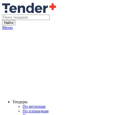
Найти
Меню
Тендеры
По регионам
По площадкам