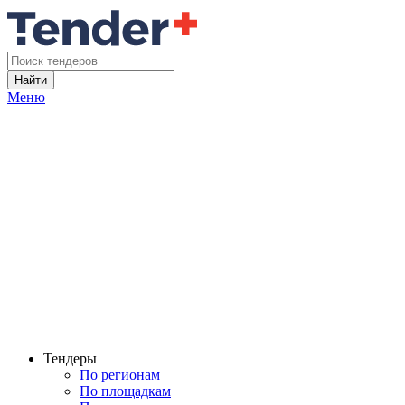
Найти
Меню
Тендеры
По регионам
По площадкам