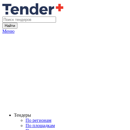
Найти
Меню
Тендеры
По регионам
По площадкам