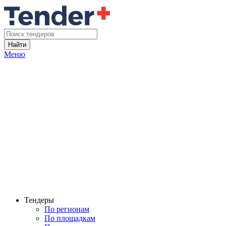
Найти
Меню
Тендеры
По регионам
По площадкам