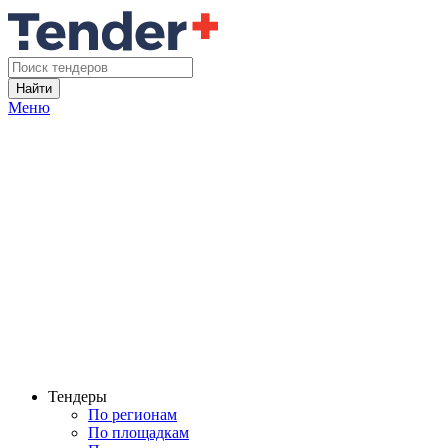
Найти
Меню
Тендеры
По регионам
По площадкам