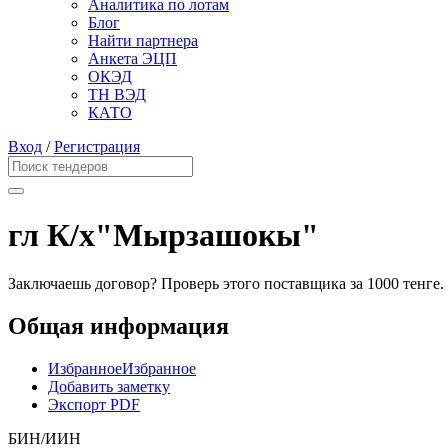
Аналитика по лотам
Блог
Найти партнера
Анкета ЭЦП
ОКЭД
ТН ВЭД
КАТО
Вход
/
Регистрация
гл К/х"Мырзашокы"
Заключаешь договор? Проверь этого поставщика
за 1000 тенге.
Общая информация
Избранное
Избранное
Добавить заметку
Экспорт PDF
БИН/ИИН