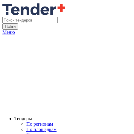
Найти
Меню
Тендеры
По регионам
По площадкам