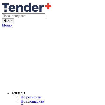
Найти
Меню
Тендеры
По регионам
По площадкам