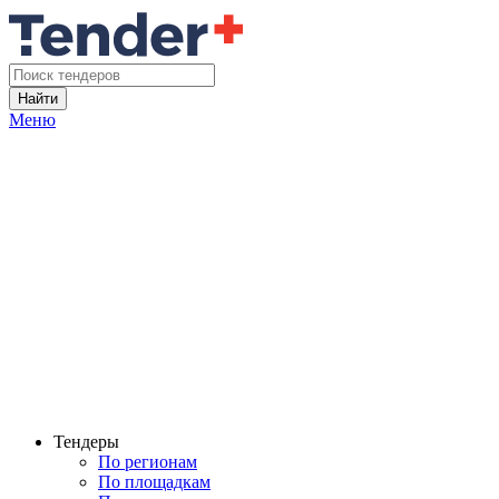
Найти
Меню
Тендеры
По регионам
По площадкам