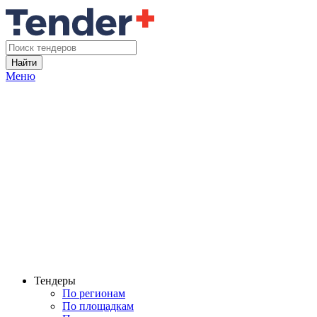
Найти
Меню
Тендеры
По регионам
По площадкам