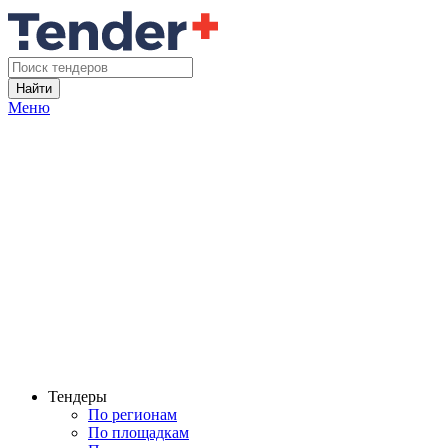
Найти
Меню
Тендеры
По регионам
По площадкам