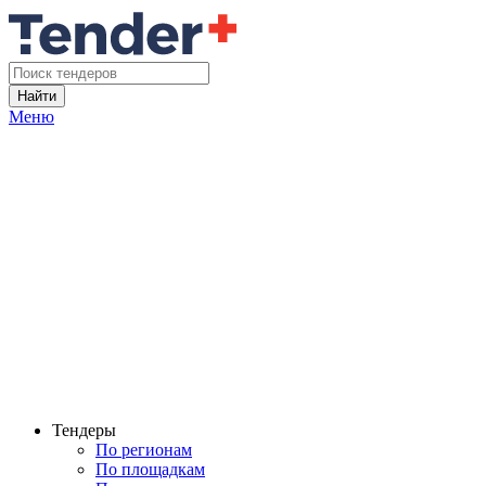
Найти
Меню
Тендеры
По регионам
По площадкам