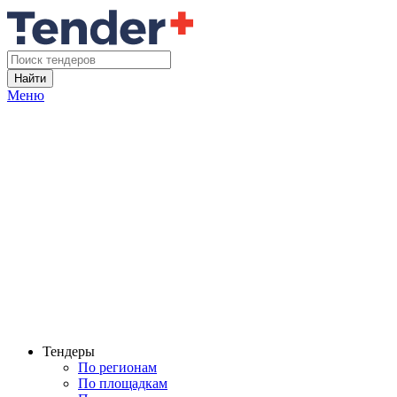
Найти
Меню
Тендеры
По регионам
По площадкам