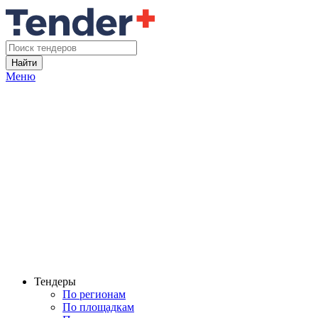
Найти
Меню
Тендеры
По регионам
По площадкам