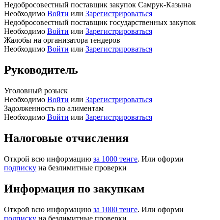
Недобросовестный поставщик закупок Самрук-Казына
Необходимо
Войти
или
Зарегистрироваться
Недобросовестный поставщик государственных закупок
Необходимо
Войти
или
Зарегистрироваться
Жалобы на организатора тендеров
Необходимо
Войти
или
Зарегистрироваться
Руководитель
Уголовный розыск
Необходимо
Войти
или
Зарегистрироваться
Задолженность по алиментам
Необходимо
Войти
или
Зарегистрироваться
Налоговые отчисления
Открой всю информацию
за 1000 тенге
. Или оформи
подписку
на безлимитные проверки
Информация по закупкам
Открой всю информацию
за 1000 тенге
. Или оформи
подписку
на безлимитные проверки