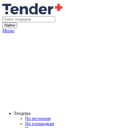
Найти
Меню
Тендеры
По регионам
По площадкам