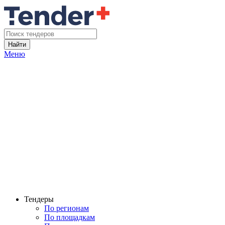
Найти
Меню
Тендеры
По регионам
По площадкам