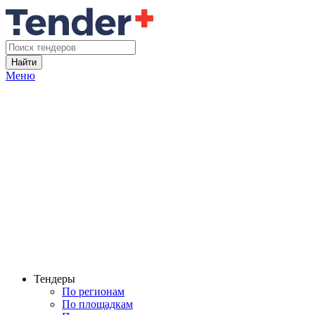
Найти
Меню
Тендеры
По регионам
По площадкам