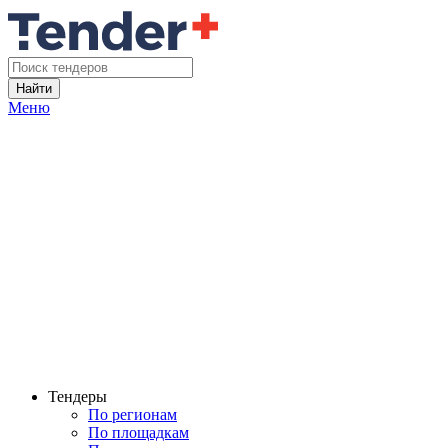
Найти
Меню
Тендеры
По регионам
По площадкам