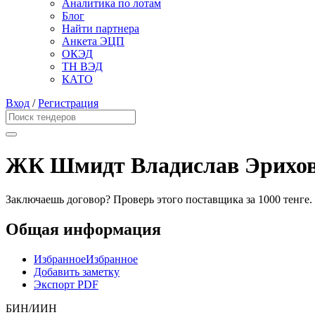
Аналитика по лотам
Блог
Найти партнера
Анкета ЭЦП
ОКЭД
ТН ВЭД
КАТО
Вход
/
Регистрация
ЖК Шмидт Владислав Эрихо
Заключаешь договор? Проверь этого поставщика
за 1000 тенге.
Общая информация
Избранное
Избранное
Добавить заметку
Экспорт PDF
БИН/ИИН