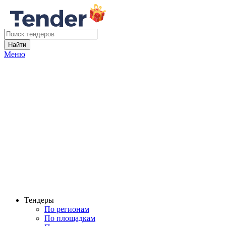
Найти
Меню
Тендеры
По регионам
По площадкам