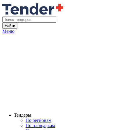
Найти
Меню
Тендеры
По регионам
По площадкам