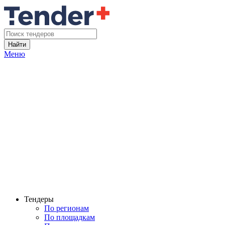
Найти
Меню
Тендеры
По регионам
По площадкам