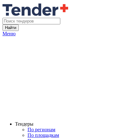
Найти
Меню
Тендеры
По регионам
По площадкам