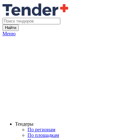
Найти
Меню
Тендеры
По регионам
По площадкам