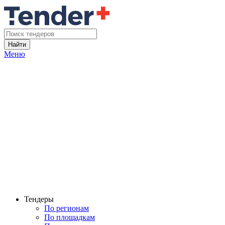
Найти
Меню
Тендеры
По регионам
По площадкам