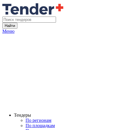
Найти
Меню
Тендеры
По регионам
По площадкам