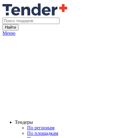
Найти
Меню
Тендеры
По регионам
По площадкам