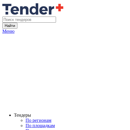
Найти
Меню
Тендеры
По регионам
По площадкам