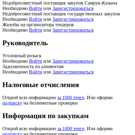
Недобросовестный поставщик закупок Самрук-Казына
Необходимо
Войти
или
Зарегистрироваться
Недобросовестный поставщик государственных закупок
Необходимо
Войти
или
Зарегистрироваться
Жалобы на организатора тендеров
Необходимо
Войти
или
Зарегистрироваться
Руководитель
Уголовный розыск
Необходимо
Войти
или
Зарегистрироваться
Задолженность по алиментам
Необходимо
Войти
или
Зарегистрироваться
Налоговые отчисления
Открой всю информацию
за 1000 тенге
. Или оформи
подписку
на безлимитные проверки
Информация по закупкам
Открой всю информацию
за 1000 тенге
. Или оформи
подписку
на безлимитные проверки