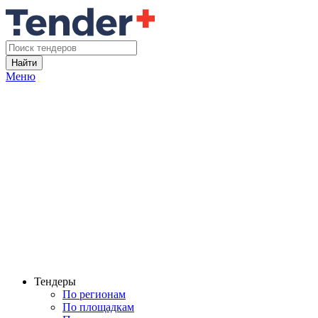
Найти
Меню
Тендеры
По регионам
По площадкам