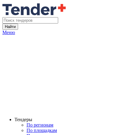
Найти
Меню
Тендеры
По регионам
По площадкам