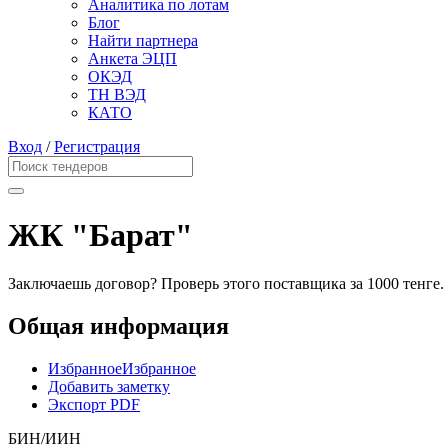
Аналитика по лотам
Блог
Найти партнера
Анкета ЭЦП
ОКЭД
ТН ВЭД
КАТО
Вход
/
Регистрация
ЖК "Барат"
Заключаешь договор? Проверь этого поставщика
за 1000 тенге.
Общая информация
Избранное
Избранное
Добавить заметку
Экспорт PDF
БИН/ИИН