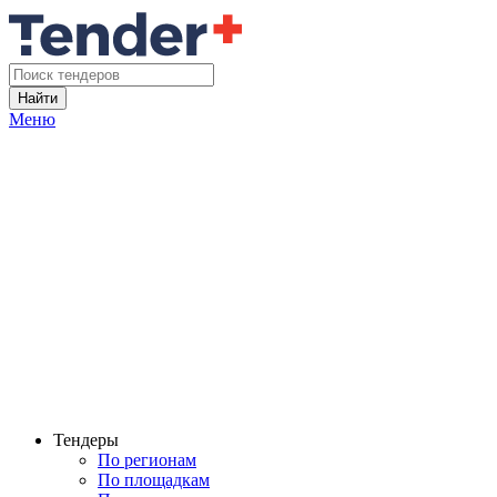
Найти
Меню
Тендеры
По регионам
По площадкам