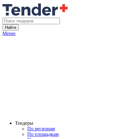
Найти
Меню
Тендеры
По регионам
По площадкам