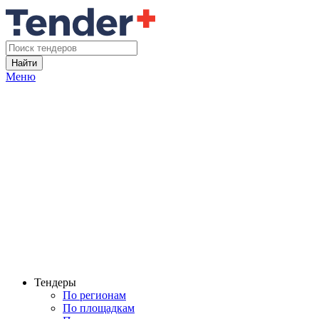
Найти
Меню
Тендеры
По регионам
По площадкам