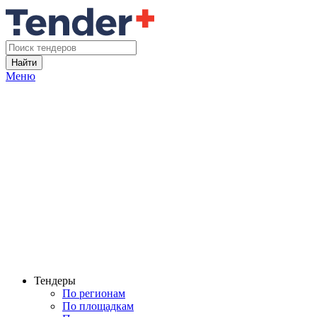
Найти
Меню
Тендеры
По регионам
По площадкам