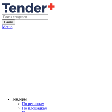
Найти
Меню
Тендеры
По регионам
По площадкам