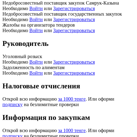
Недобросовестный поставщик закупок Самрук-Казына
Необходимо
Войти
или
Зарегистрироваться
Недобросовестный поставщик государственных закупок
Необходимо
Войти
или
Зарегистрироваться
Жалобы на организатора тендеров
Необходимо
Войти
или
Зарегистрироваться
Руководитель
Уголовный розыск
Необходимо
Войти
или
Зарегистрироваться
Задолженность по алиментам
Необходимо
Войти
или
Зарегистрироваться
Налоговые отчисления
Открой всю информацию
за 1000 тенге
. Или оформи
подписку
на безлимитные проверки
Информация по закупкам
Открой всю информацию
за 1000 тенге
. Или оформи
подписку
на безлимитные проверки